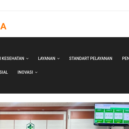
JA
I KESEHATAN
LAYANAN
STANDART PELAYANAN
PE
SIAL
INOVASI