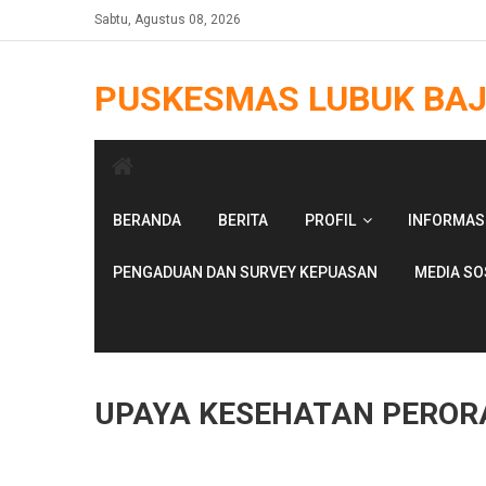
Skip
Sabtu, Agustus 08, 2026
to
content
PUSKESMAS LUBUK BA
BERANDA
BERITA
PROFIL
INFORMAS
PENGADUAN DAN SURVEY KEPUASAN
MEDIA SO
UPAYA KESEHATAN PEROR