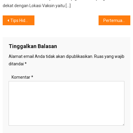
dekat dengan Lokasi Vaksin yaitu […]
Navigasi
Tips Hidup Sehat Pasca Lebaran
Pertemuan Lintas Sektor TW II Kecamatan Lubuk Baja UPT Puskesmas Lubuk Baja
pos
Tinggalkan Balasan
Alamat email Anda tidak akan dipublikasikan.
Ruas yang wajib
ditandai
*
Komentar
*