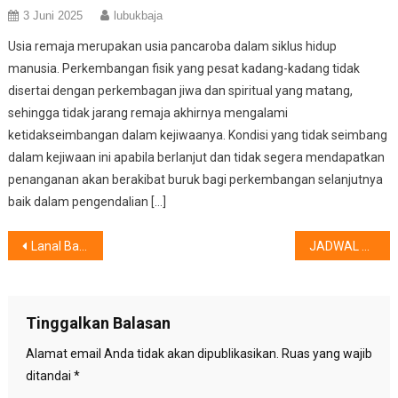
3 Juni 2025
lubukbaja
Usia remaja merupakan usia pancaroba dalam siklus hidup
manusia. Perkembangan fisik yang pesat kadang-kadang tidak
disertai dengan perkembagan jiwa dan spiritual yang matang,
sehingga tidak jarang remaja akhirnya mengalami
ketidakseimbangan dalam kejiwaanya. Kondisi yang tidak seimbang
dalam kejiwaan ini apabila berlanjut dan tidak segera mendapatkan
penanganan akan berakibat buruk bagi perkembangan selanjutnya
baik dalam pengendalian […]
Navigasi
Lanal Batam dan Puskesmas Lubuk Baja Batam Adakan Vaksin Pelajar dan Masyarakat di SMP Al Azhar 1 Batam
JADWAL PELAYANAN PUSKESMAS LUBUK BAJA SELAMA BULAN PUASA
pos
Tinggalkan Balasan
Alamat email Anda tidak akan dipublikasikan.
Ruas yang wajib
ditandai
*